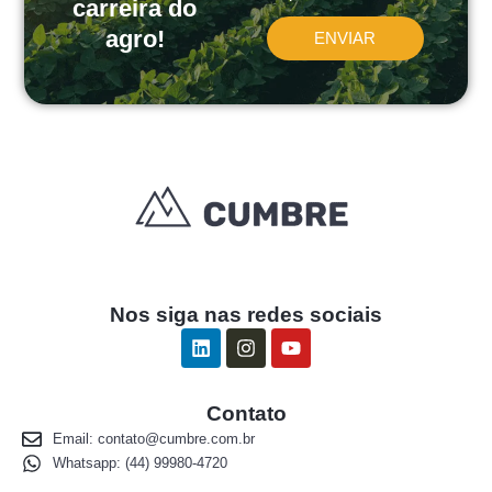
carreira do
agro!
ENVIAR
Nos siga nas redes sociais
L
I
Y
i
n
o
n
s
u
k
t
t
Contato
e
a
u
d
g
b
Email:
contato@cumbre.com.br
i
r
e
Whatsapp: (44) 99980-4720
n
a