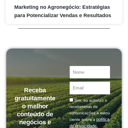
Marketing no Agronegócio: Estratégias
para Potencializar Vendas e Resultados
Nome
Email
Receba
gratuitamente
Message
Sim, eu autorizo o
o melhor
recebimento de
conteúdo de
comunicações e estou
política
ciente sobre a
negócios e
de privacidade.