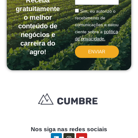
Receba
gratuitamente
Message
Sim, eu autorizo o
o melhor
recebimento de
conteúdo de
comunicações e estou
política
ciente sobre a
negócios e
de privacidade.
carreira do
agro!
ENVIAR
Nos siga nas redes sociais
L
I
Y