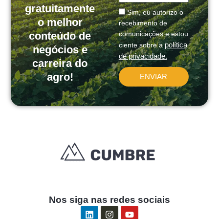
gratuitamente
Message
Sim, eu autorizo o
o melhor
recebimento de
conteúdo de
comunicações e estou
política
ciente sobre a
negócios e
de privacidade.
carreira do
agro!
ENVIAR
Nos siga nas redes sociais
L
I
Y
i
n
o