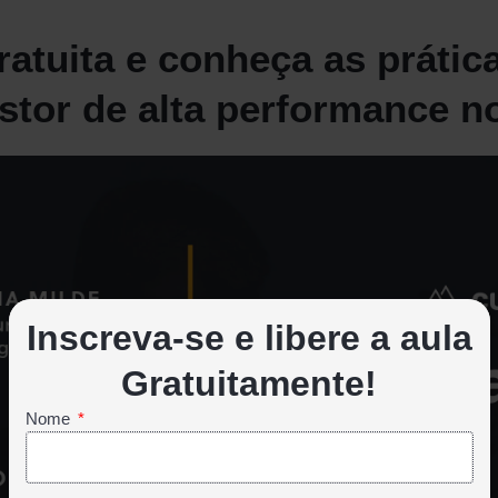
ratuita e conheça as prátic
tor de alta performance n
Inscreva-se e libere a aula
Gratuitamente!
Nome
Reproduzir
vídeo