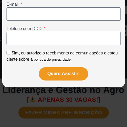
sobre
E-mail
gerentes
agro
Telefone com DDD
Sim, eu autorizo o recebimento de comunicações e estou
ciente sobre a
política de privacidade.
Quero Assistir!
Liderança e Gestão no Agro
[
APENAS 30 VAGAS!]
FAZER MINHA PRÉ-INSCRIÇÃO