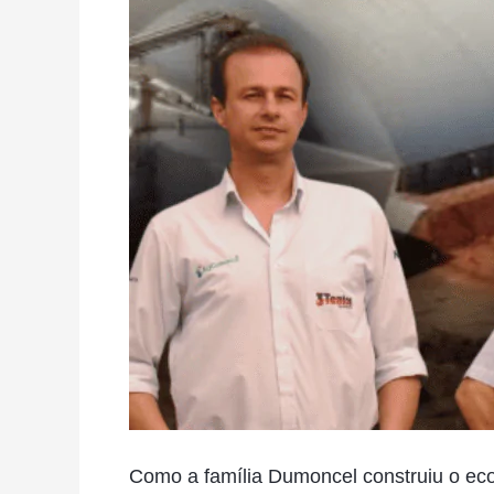
Dumoncel
construiu
o
ecossistema
mais
completo
do
Agro:
3tentos
Como a família Dumoncel construiu o eco