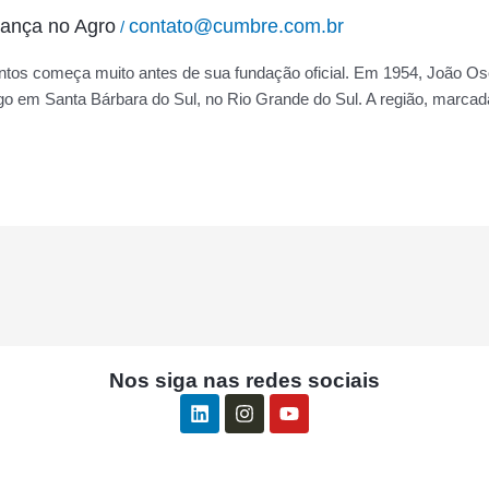
rança no Agro
contato@cumbre.com.br
/
tentos começa muito antes de sua fundação oficial. Em 1954, João O
igo em Santa Bárbara do Sul, no Rio Grande do Sul. A região, marcada
Nos siga nas redes sociais
L
I
Y
i
n
o
n
s
u
k
t
t
e
a
u