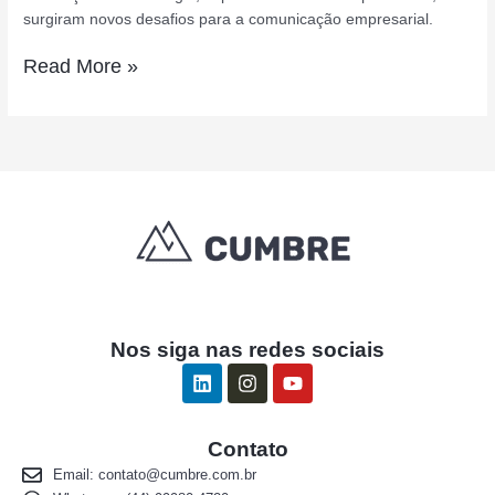
surgiram novos desafios para a comunicação empresarial.
Read More »
Nos siga nas redes sociais
L
I
Y
i
n
o
n
s
u
k
t
t
Contato
e
a
u
d
g
b
Email:
contato@cumbre.com.br
i
r
e