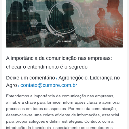
da
comunicação
nas
empresas:
checar
o
entendimento
é
o
A importância da comunicação nas empresas:
segredo
checar o entendimento é o segredo
Deixe um comentário
Agronegócio
Liderança no
/
,
Agro
contato@cumbre.com.br
/
Entendemos a importância da comunicação nas empresas,
afinal, é a chave para fornecer informações claras e aprimorar
processos em todos os aspectos. Por meio da comunicação,
desenvolve-se uma coleta eficiente de informações, essencial
para propor soluções e definir estratégias. Contudo, com a
introdução da tecnologia, especialmente os computadores,