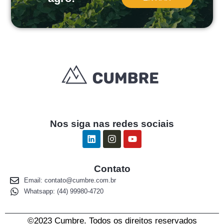
Nos siga nas redes sociais
L
I
Y
i
n
o
n
s
u
k
t
t
Contato
e
a
u
d
g
b
Email:
contato@cumbre.com.br
i
r
e
Whatsapp: (44) 99980-4720
n
a
m
©2023 Cumbre. Todos os direitos reservados