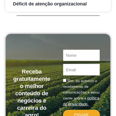
Déficit de atenção organizacional
Nome
Email
Receba
gratuitamente
Message
Sim, eu autorizo o
o melhor
recebimento de
conteúdo de
comunicações e estou
política
ciente sobre a
negócios e
de privacidade.
carreira do
agro!
ENVIAR