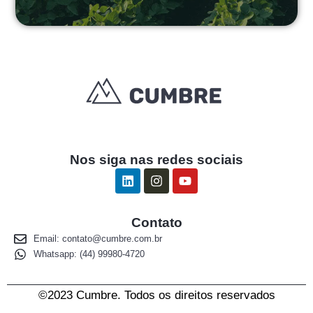
Nos siga nas redes sociais
L
I
Y
i
n
o
n
s
u
k
t
t
Contato
e
a
u
d
g
b
Email:
contato@cumbre.com.br
i
r
e
Whatsapp: (44) 99980-4720
n
a
m
©2023 Cumbre. Todos os direitos reservados