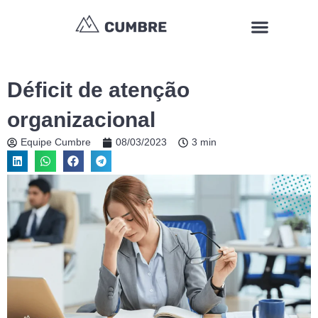
Ir
Menu
para
o
conteúdo
Déficit de atenção
organizacional
Equipe Cumbre
08/03/2023
3 min