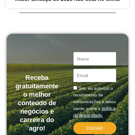
Nome
Email
Receba
gratuitamente
Message
Sim, eu autorizo o
o melhor
recebimento de
conteúdo de
comunicações e estou
política
ciente sobre a
negócios e
de privacidade.
carreira do
agro!
ENVIAR