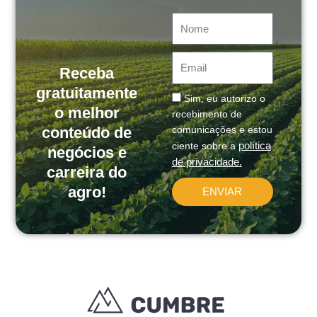
Nome
Email
Receba
gratuitamente
Message
Sim, eu autorizo o
o melhor
recebimento de
conteúdo de
comunicações e estou
política
ciente sobre a
negócios e
de privacidade.
carreira do
agro!
ENVIAR