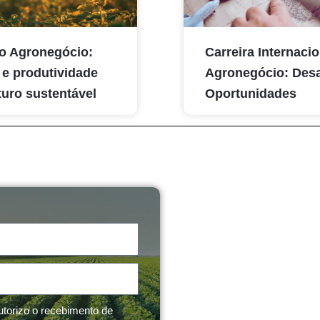
o Agronegócio:
Carreira Internaci
 e produtividade
Agronegócio: Desa
turo sustentável
Oportunidades
utorizo o recebimento de