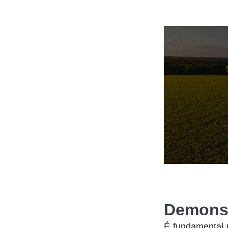
Demonst
É fundamental p