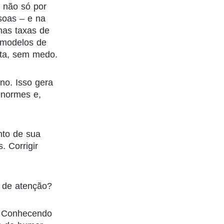
 não só por
soas – e na
nas taxas de
 modelos de
rta, sem medo.
no. Isso gera
enormes e,
nto de sua
. Corrigir
 de atenção?
. Conhecendo