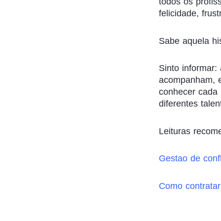
todos os profis
felicidade, frus
Sabe aquela his
Sinto informar
acompanham, em
conhecer cada 
diferentes tale
Leituras recome
Gestao de conf
Como contratar