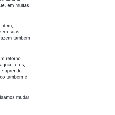
que, em muitas
entem,
azem suas
 Trazem também
um retorno
gricultores,
i e aprendo
sco também é
ecisamos mudar