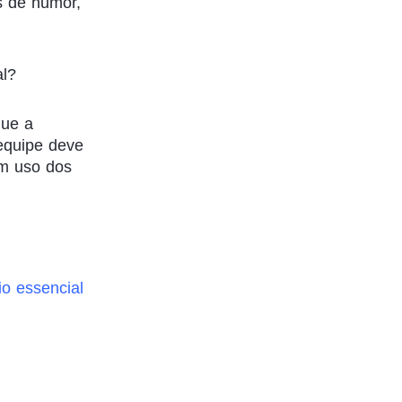
s de humor,
al?
que a
equipe deve
m uso dos
o essencial