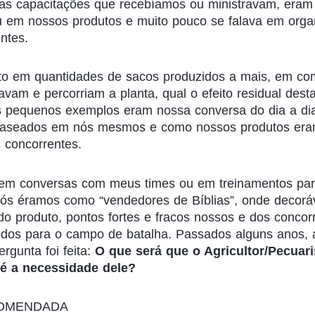
 as capacitações que recebíamos ou ministravam, era
em nossos produtos e muito pouco se falava em orga
ntes.
o em quantidades de sacos produzidos a mais, em co
avam e percorriam a planta, qual o efeito residual dest
s pequenos exemplos eram nossa conversa do dia a dia
baseados em nós mesmos e como nossos produtos era
 concorrentes.
em conversas com meus times ou em treinamentos pa
nós éramos como “vendedores de Bíblias”, onde decor
 do produto, pontos fortes e fracos nossos e dos conco
odos para o campo de batalha. Passados alguns anos,
gunta foi feita:
O que será que o Agricultor/Pecuari
 é a necessidade dele?
COMENDADA