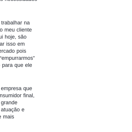
trabalhar na
o meu cliente
i hoje, são
ar isso em
ercado pois
 “empurrarmos”
 para que ele
a empresa que
sumidor final,
 grande
 atuação e
e mais