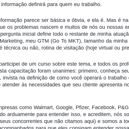
a informação definirá para quem eu trabalho.
formação parece ser básica e óbvia, e ela é. Mas é na
ue os problemas nascem e muitos de nós ou nossas 
ergunta inicial define todo o restante de minha atuaç
Marketing, meu GTM (Go To MKT), tamanho da minha 
 técnica ou não, rotina de visitação (hoje virtual ou pre
articipei de um curso sobre este tema, e todos os pro
sta capacitação foram unanimes: primeiro, conheça seu
, invista na definição de como você operará o trabalho
 atender às necessidades que seu cliente apresenta no
mpresas como Walmart, Google, Pfizer, Facebook, P&G,
ndo arduamente para entender isso, e acreditem, nós 
e seus concorrentes que não citamos aqui) e somos a 
acompanhados para que eles consigam entender nossa