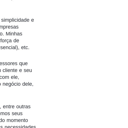
 simplicidade e
empresas
ão. Minhas
força de
sencial), etc.
fessores que
 cliente e seu
 com ele,
 negócio dele,
 entre outras
somos seus
todo momento
s necessidades