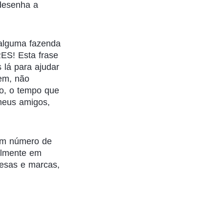
desenha a
 alguma fazenda
S! Esta frase
lá para ajudar
em, não
o, o tempo que
meus amigos,
um número de
ealmente em
esas e marcas,