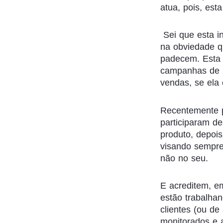
atua, pois, est
Sei que esta in
na obviedade q
padecem. Esta p
campanhas de 
vendas, se ela é
Recentemente p
participaram de
produto, depois
visando sempre
não no seu.
E acreditem, e
estão trabalha
clientes (ou d
monitorados e 