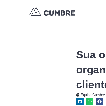
Ir
para
o
conteúdo
Sua o
organ
clien
Equipe Cumbre