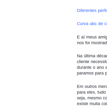
Diferentes perfi
Curva abc de c
E aí meus amig
nos foi mostra
Na última déca
cliente necessi
durante o ano a
paramos para p
Em outros merc
para eles, tud
seja, mesmo co
existe muita co