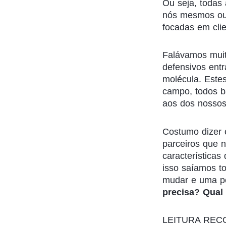
Ou seja, todas
nós mesmos ou 
focadas em clie
Falávamos muit
defensivos entr
molécula. Este
campo, todos 
aos dos nossos
Costumo dizer 
parceiros que 
características
isso saíamos t
mudar e uma per
precisa? Qual
LEITURA RE